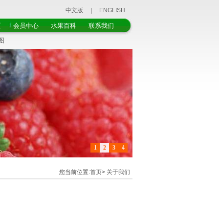
中文版
|
ENGLISH
区
会员中心
水果百科
联系我们
图
1
2
3
4
您当前位置:
首页
>
关于我们